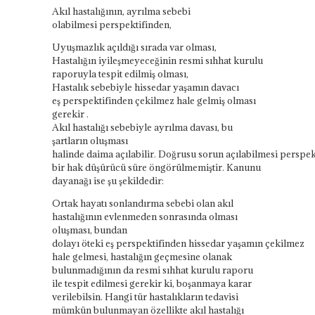
Akıl hastalığının,
ayrılma
sebebi
olabilmesi
perspektifinden
,
Uyuşmazlık
açıldığı sırada var olması,
Hastalığın iyileşmeyeceğinin resmi
sıhhat
kurulu
raporuyla tespit edilmiş olması,
Hastalık sebebiyle
hissedar
yaşamın
davacı
eş
perspektifinden
çekilmez hale gelmiş olması
gerekir .
Akıl hastalığı sebebiyle
ayrılma
davası, bu
şartların oluşması
halinde
daima
açılabilir.
Doğrusu
sorun
açılabilmesi
perspek
bir hak düşürücü süre öngörülmemiştir. Kanunu
dayanağı ise şu şekildedir:
Ortak hayatı sonlandırma
sebebi olan akıl
hastalığının evlenmeden
sonrasında
olması
oluşması, bundan
dolayı
öteki
eş
perspektifinden
hissedar
yaşamın
çekilmez
hale gelmesi, hastalığın geçmesine olanak
bulunmadığının da resmi
sıhhat
kurulu raporu
ile tespit edilmesi gerekir ki, boşanmaya karar
verilebilsin. Hangi tür
hastalıkların
tedavisi
mümkün bulunmayan
özellikte
akıl hastalığı