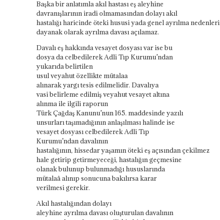
Başka bir anlatımla akıl hastası eş aleyhine
davranışlarının iradi olmamasından dolayı akıl
hastalığı
haricinde
öteki
hususi
yada
genel
ayrılma
nedenleri
dayanak olarak
ayrılma
davası açılamaz.
Davalı eş hakkında vesayet dosyası
var ise
bu
dosya da celbedilerek Adli Tıp Kurumu’ndan
yukarıda belirtilen
usul
veyahut
özellikte
mütalaa
alınarak
yargı
tesis edilmelidir. Davalıya
vasi
belirleme
edilmiş
veyahut
vesayet altına
alınma ile ilgili raporun
Türk
Çağdaş
Kanunu’nun 165. maddesinde yazılı
unsurları taşımadığının anlaşılması halinde ise
vesayet dosyası celbedilerek Adli Tıp
Kurumu’ndan davalının
hastalığının,
hissedar
yaşamın
öteki
eş
açısından
çekilmez
hale getirip getirmeyeceği, hastalığın geçmesine
olanak bulunup bulunmadığı hususlarında
mütalaâ alınıp sonucuna
bakılırsa
karar
verilmesi gerekir.
Akıl hastalığından dolayı
aleyhine
ayrılma
davası
oluşturulan
davalının