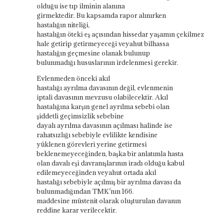
olduğu ise tıp ilminin alanına
girmektedir. Bu kapsamda rapor alınırken
hastalığın niteliği,
hastalığın
öteki
eş
açısından
hissedar
yaşamın
çekilmez
hale getirip getirmeyeceği
veyahut
bilhassa
hastalığın geçmesine olanak bulunup
bulunmadığı hususlarının irdelenmesi gerekir.
Evlenmeden önceki akıl
hastalığı
ayrılma
davasının değil, evlenmenin
iptali davasının
mevzusu
olabilecektir. Akıl
hastalığına
karşın
genel
ayrılma
sebebi
olan
şiddetli geçimsizlik sebebine
dayalı
ayrılma
davasının açılması halinde ise
rahatsızlığı
sebebiyle
evlilikte kendisine
yüklenen görevleri yerine getirmesi
beklenemeyeceğinden, başka bir anlatımla hasta
olan davalı eşi davranışlarının iradı olduğu kabul
edilemeyeceğinden
veyahut
ortada akıl
hastalığı
sebebiyle
açılmış bir
ayrılma
davası da
bulunmadığından TMK’nın 166.
maddesine
müstenit olarak
oluşturulan
davanın
reddine karar verilecektir.