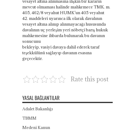
vesayet altına alınmasına ilişkin bir kararın
mevcut olmaması halinde mahkemece TMK. m.
405, 462/8
veyahut
HUMK’un 405
veyahut
42. maddeleri uyarınca
ilk olarak
davalının
vesayet altına alınıp alınmayacağı hususunda
davalının
uç
yerleşim yeri nöbetçi
barış
hukuk
mahkemesine ihbarda bulunarak bu davanın
sonucunu
bekleyip, vasiyi davaya dahil ederek taraf
teşekkülünü sağlayıp davanın esasına
geçecektir.
Rate this post
YASAL BAĞLANTILAR
Adalet Bakanlığı
TBMM
Medeni Kanun