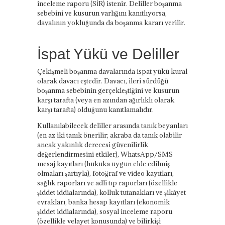
inceleme raporu (SİR) istenir. Deliller boşanma
sebebini ve kusurun varlığını kanıtlıyorsa,
davalının yokluğunda da boşanma kararı verilir.
İspat Yükü ve Deliller
Çekişmeli boşanma davalarında ispat yükü kural
olarak davacı eştedir. Davacı, ileri sürdüğü
boşanma sebebinin gerçekleştiğini ve kusurun
karşı tarafta (veya en azından ağırlıklı olarak
karşı tarafta) olduğunu kanıtlamalıdır.
Kullanılabilecek deliller arasında tanık beyanları
(en az iki tanık önerilir; akraba da tanık olabilir
ancak yakınlık derecesi güvenilirlik
değerlendirmesini etkiler), WhatsApp/SMS
mesaj kayıtları (hukuka uygun elde edilmiş
olmaları şartıyla), fotoğraf ve video kayıtları,
sağlık raporları ve adli tıp raporları (özellikle
şiddet iddialarında), kolluk tutanakları ve şikâyet
evrakları, banka hesap kayıtları (ekonomik
şiddet iddialarında), sosyal inceleme raporu
(özellikle velayet konusunda) ve bilirkişi