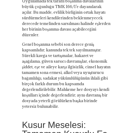
Uygulamada tek taraflı boşanma davalarının
büyük çoğunluğu TMK 166/1’e dayanılarak
açılır. Bu madde, evlilik birliğinin ortak hayatı
sürdürmeleri kendilerinden beklenmeyecek
derecede temelinden sarsılması halinde eşlerden
her birinin boşanma davası açabileceğini
düzenler.
Genel boşanma sebebi son derece geniş
kapsamlıdır; kanunda tek tek sayılmamıştır.
Sürekli kavga ve tartışmalar, hakaret ve
aşağılama, güven sarsıcı davranışlar, ekonomik
şiddet, eşe ve aileye karşı ilgisizlik, cinsel hayatın
tamamen sona ermesi, alkol veya uyuşturucu
bağımlılığı, sadakat yükümlülüğünün ihlali gibi
birçok farklı durum bu kapsamda
değerlendirilebilir. Mahkeme her dosyayı kendi
koşulları içinde değerlendirir; aynı davranış bir
dosyada yeterli görülürken başka birinde
yetersiz bulunabilir.
Kusur Meselesi: