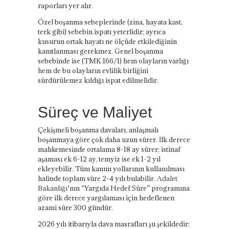
raporları yer alır.
Özel boşanma sebeplerinde (zina, hayata kast,
terk gibi) sebebin ispatı yeterlidir; ayrıca
kusurun ortak hayatı ne ölçüde etkilediğinin
kanıtlanması gerekmez. Genel boşanma
sebebinde ise (TMK 166/1) hem olayların varlığı
hem de bu olayların evlilik birliğini
sürdürülemez kıldığı ispat edilmelidir.
Süreç ve Maliyet
Çekişmeli boşanma davaları, anlaşmalı
boşanmaya göre çok daha uzun sürer. İlk derece
mahkemesinde ortalama 8-18 ay sürer; istinaf
aşaması ek 6-12 ay, temyiz ise ek 1-2 yıl
ekleyebilir. Tüm kanun yollarının kullanılması
halinde toplam süre 2-4 yılı bulabilir.
Adalet
Bakanlığı
‘nın “Yargıda Hedef Süre” programına
göre ilk derece yargılaması için hedeflenen
azami süre 300 gündür.
2026 yılı itibarıyla dava masrafları şu şekildedir: