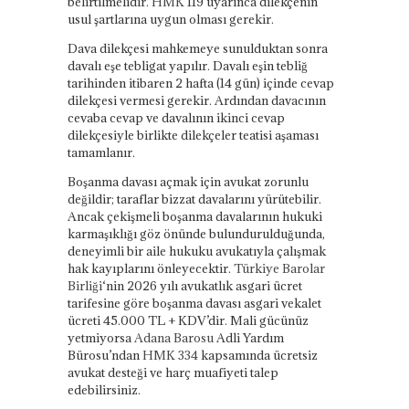
belirtilmelidir.
HMK
119 uyarınca dilekçenin
usul şartlarına uygun olması gerekir.
Dava dilekçesi mahkemeye sunulduktan sonra
davalı eşe tebligat yapılır. Davalı eşin tebliğ
tarihinden itibaren 2 hafta (14 gün) içinde cevap
dilekçesi vermesi gerekir. Ardından davacının
cevaba cevap ve davalının ikinci cevap
dilekçesiyle birlikte dilekçeler teatisi aşaması
tamamlanır.
Boşanma davası açmak için avukat zorunlu
değildir; taraflar bizzat davalarını yürütebilir.
Ancak çekişmeli boşanma davalarının hukuki
karmaşıklığı göz önünde bulundurulduğunda,
deneyimli bir aile hukuku avukatıyla çalışmak
hak kayıplarını önleyecektir.
Türkiye Barolar
Birliği
‘nin 2026 yılı avukatlık asgari ücret
tarifesine göre boşanma davası asgari vekalet
ücreti 45.000 TL + KDV’dir. Mali gücünüz
yetmiyorsa
Adana Barosu
Adli Yardım
Bürosu’ndan
HMK 334
kapsamında ücretsiz
avukat desteği ve harç muafiyeti talep
edebilirsiniz.