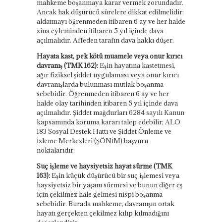
mahkeme boşanmaya karar vermek zorundadır.
Ancak hak düşürücü sürelere dikkat edilmelidir:
aldatmayı öğrenmeden itibaren 6 ay ve her halde
zina eyleminden itibaren 5 yıl içinde dava
açılmalıdır. Affeden tarafın dava hakkı düşer.
Hayata kast, pek kötü muamele veya onur kırıcı
davranış (TMK 162):
Eşin hayatına kastetmesi,
ağır fiziksel şiddet uygulaması veya onur kırıcı
davranışlarda bulunması mutlak boşanma
sebebidir. Öğrenmeden itibaren 6 ay ve her
halde olay tarihinden itibaren 5 yıl içinde dava
açılmalıdır. Şiddet mağdurları
6284 sayılı Kanun
kapsamında koruma kararı talep edebilir; ALO
183 Sosyal Destek Hattı ve Şiddet Önleme ve
İzleme Merkezleri (ŞÖNİM) başvuru
noktalarıdır.
Suç işleme ve haysiyetsiz hayat sürme (TMK
163):
Eşin küçük düşürücü bir suç işlemesi veya
haysiyetsiz bir yaşam sürmesi ve bunun diğer eş
için çekilmez hale gelmesi nispi boşanma
sebebidir. Burada mahkeme, davranışın ortak
hayatı gerçekten çekilmez kılıp kılmadığını