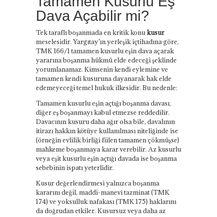
Tamamen Kusurlu Eş
Dava Açabilir mi?
Tek taraflı boşanmada en kritik konu
kusur
meselesidir. Yargıtay’ın yerleşik içtihadına göre,
TMK 166/1 tamamen kusurlu eşin dava açarak
yararına boşanma hükmü elde edeceği şeklinde
yorumlanamaz. Kimsenin kendi eylemine ve
tamamen kendi kusuruna dayanarak hak elde
edemeyeceği temel hukuk ilkesidir. Bu nedenle:
Tamamen kusurlu eşin açtığı boşanma davası,
diğer eş boşanmayı kabul etmezse reddedilir.
Davacının kusuru daha ağır olsa bile, davalının
itirazı hakkın kötüye kullanılması niteliğinde ise
(örneğin evlilik birliği fiilen tamamen çökmüşse)
mahkeme boşanmaya karar verebilir. Az kusurlu
veya eşit kusurlu eşin açtığı davada ise boşanma
sebebinin ispatı yeterlidir.
Kusur değerlendirmesi yalnızca boşanma
kararını değil, maddi-manevi tazminat (TMK
174) ve yoksulluk nafakası (TMK 175) haklarını
da doğrudan etkiler. Kusursuz veya daha az