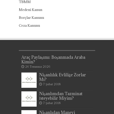
TBMM
Medeni Kanun
Borçlar Kanunu
Ceza Kanunu
Araç Paylaşımı: Boşanmada Araba
Kimin?
26 Temmuz 2026
Nişanlılık Evliliğe Zorlar
Mı?
7 Şubat 2018
Nişanlımdan Tazminat
İsteyebilir Miyim?
7 Şubat 2018
Nişanlıdan Manevi