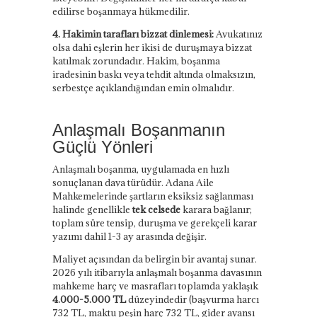
edilirse boşanmaya hükmedilir.
4. Hakimin tarafları bizzat dinlemesi:
Avukatınız
olsa dahi eşlerin her ikisi de duruşmaya bizzat
katılmak zorundadır. Hakim, boşanma
iradesinin baskı veya tehdit altında olmaksızın,
serbestçe açıklandığından emin olmalıdır.
Anlaşmalı Boşanmanın
Güçlü Yönleri
Anlaşmalı boşanma, uygulamada en hızlı
sonuçlanan dava türüdür. Adana Aile
Mahkemelerinde şartların eksiksiz sağlanması
halinde genellikle
tek celsede
karara bağlanır;
toplam süre tensip, duruşma ve gerekçeli karar
yazımı dahil 1-3 ay arasında değişir.
Maliyet açısından da belirgin bir avantaj sunar.
2026 yılı itibarıyla anlaşmalı boşanma davasının
mahkeme harç ve masrafları toplamda yaklaşık
4.000-5.000 TL
düzeyindedir (başvurma harcı
732 TL, maktu peşin harç 732 TL, gider avansı