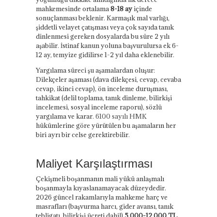
mahkemesinde ortalama
8-18 ay
içinde
sonuçlanması beklenir. Karmaşık mal varlığı,
şiddetli velayet çatışması veya çok sayıda tanık
dinlenmesi gereken dosyalarda bu süre 2 yılı
aşabilir. İstinaf kanun yoluna başvurulursa ek 6-
12 ay, temyize gidilirse 1-2 yıl daha eklenebilir.
Yargılama süreci şu aşamalardan oluşur:
Dilekçeler aşaması (dava dilekçesi, cevap, cevaba
cevap, ikinci cevap), ön inceleme duruşması,
tahkikat (delil toplama, tanık dinleme, bilirkişi
incelemesi, sosyal inceleme raporu), sözlü
yargılama ve karar.
6100 sayılı HMK
hükümlerine göre yürütülen bu aşamaların her
biri ayrı bir celse gerektirebilir.
Maliyet Karşılaştırması
Çekişmeli boşanmanın mali yükü anlaşmalı
boşanmayla kıyaslanamayacak düzeydedir.
2026 güncel rakamlarıyla mahkeme harç ve
masrafları (başvurma harcı, gider avansı, tanık
tebligatı, bilirkişi ücreti dahil)
5.000-12.000 TL