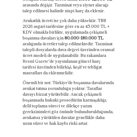
arasında değişir. Tazminat veya ziynet alacağı
talep edilmesi halinde nispi harç da eklenir.
Avukatlık ücreti ise çok daha yüksektir. TBB
2026 asgari tarifesine göre en az 45.000 TL +
KDV olmakla birlikte, uygulamada çekişmeli
boşanma davaları için
80.000-180.000 TL
aralığında ücretler talep edilmektedir. Tazminat
talepli dosyalarda dava değeri üzerinden oransal
ücret modeli de uygulanabilir. Bu rakamlara
Resmî Gazete
‘de yayımlanan güncel harç
tarifesi üzerinden bilirkişi, keşif ve tebligat
masrafları da eklenmelidir.
Önemli bir not: Türkiye’de boşanma davalarında
avukat tutma zorunluluğu yoktur. Taraflar
davayı bizzat yürütebilir. Ancak çekişmeli
boşanmada hukuki prosedürün karmaşıklığı,
delil toplama süreci ve dilekçe yazım
gereksinimleri göz önünde bulundurulduğunda,
avukatsız yürütülen davalar genellikle daha
uzun sürer ve hak kaybı riski artar.