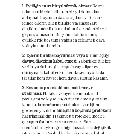
1. Evliliğin en az bir yıl sürmüş olması:
Resmi
nikah tarihinden itibaren bir yıl dolmadan
anlaşmalı boşanma davası açılamaz. Bu süre
içinde eşlerin fiilen birlikte yaşaması şart
değildir; önemli olan nikahın üzerinden bir yıl
geçmiş olmasıdır. Bir yılını doldurmamış
evliliklerde boşanma yalnızca çekişmeli dava
yoluyla mümkündür.
2. Eşlerin birlikte başvurması veya birinin açtığı
davayı diğerinin kabul etmesi:
Ya birlikte dilekçe
verilir ya da bir eşin açtığı davayı diğer eş
duruşmada kabul eder. Her iki senaryoda da
taraflar hem davacı hem davalı sıfatını kazanır.
3. Boşanma protokolünün mahkemeye
sunulması:
Nafaka, velayet, tazminat, mal
paylaşımı ve kişisel ilişki düzenlemesi gibi tüm
konularda tarafların mutabakata vardığını
gösteren yazılı bir
anlaşmalı boşanma protokolü
hazırlanmalıdır. Hakim bu protokolü inceler;
çocuğun üstün yararına veya tarafların
menfaatine aykırı gördüğü hususlarda değişiklik
isteyebilir. Değişiklikler her iki tarafça kabul