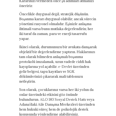
Kararınızı vermeden önce şu adımları atmanızı
öneririz:
Öncelikle duygusal değil, stratejik düşünün.
Boşanma kararı duygusal olabilir; ancak sürecin
yönetimi rasyonel olmalıdır. Eşinizle anlaşma
ihtimali varsa bunu mutlaka değerlendirin; her
iki taraf da zaman, para ve enerji tasarrufu
yapar.
İkinci olarak, durumunuzu bir avukata danışarak
objektif bir değerlendirme yaptırın. Haklarınızı
tam olarak bilmeden anlaşmalı boşanma
protokolü imzalamak, uzun vadede ciddi hak
kayıplarına yol açabilir.
e-Devlet
üzerinden
gelir belgesi, tapu kayıtları ve SGK
dökümlerinizi çıkararak mali tablonuzu
netleştirin.
Son olarak, çocuklarınız varsa her iki yolun da
onlar üzerindeki etkisini göz önünde
bulundurun.
ALO 183 Sosyal Destek Hattı
veya
Adana’daki Aile Danışma Merkezleri üzerinden
hem hukuki süreç hem de psikolojik destek
konusunda yönlendirme alabilirsiniz.