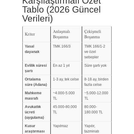
Karşılaştırmalı Özet
Tablo (2026 Güncel
Verileri)
Anlaşmalı
Çekişmeli
Kriter
Boşanma
Boşanma
Yasal
TMK 166/3
TMK 166/1-2
dayanak
ve özel
sebepler
Evlilik süresi
En az 1 yıl
Süre şartı yok
şartı
Ortalama
1-3 ay, tek celse
8-18 ay, birden
süre (Adana)
fazla celse
Mahkeme
~4.000-5.000
~5.000-12.000
masrafı
TL
TL
Avukatlık
45.000-80.000
80.000-
ücreti
TL
180.000 TL
(uygulama)
Kusur
Yapılmaz
Yapılır,
araştırması
tazminatı