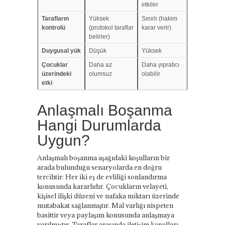
etkiler
Tarafların
Yüksek
Sınırlı (hakim
kontrolü
(protokol taraflar
karar verir)
belirler)
Duygusal yük
Düşük
Yüksek
Çocuklar
Daha az
Daha yıpratıcı
üzerindeki
olumsuz
olabilir
etki
Anlaşmalı Boşanma
Hangi Durumlarda
Uygun?
Anlaşmalı boşanma aşağıdaki koşulların bir
arada bulunduğu senaryolarda en doğru
tercihtir: Her iki eş de evliliği sonlandırma
konusunda kararlıdır. Çocukların velayeti,
kişisel ilişki düzeni ve nafaka miktarı üzerinde
mutabakat sağlanmıştır. Mal varlığı nispeten
basittir veya paylaşım konusunda anlaşmaya
varılmıştır. Taraflar arasında iletişim kanalları