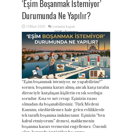
‘Eşim Boşanmak İstemiyor’
Durumunda Ne Yapılır?
‘Eşim
13 Mart 2026
yorumlar kapalı
Boşanmak
908 okunma
İstemiyor’
Durumunda
Ne
Yapılır?
için
“Eşim boşanmak istemiyor, ne yapabilirim?”
sorusu, boşanma kararı almış ancak karşı tarafın
direnciyle karşılaşan kişilerin en sık sorduğu
sorudur. Kısa ve net cevap: Eşinizin rızası
olmadan da boşanabilirsiniz. Türk Medeni
Kanunu, sürdürülemez hale gelen evliliklerde
tek taraflı boşanma imkânı tanır. Eşinizin “ben
kabul etmiyorum” demesi, mahkemenin
boşanma kararı vermesini engellemez. Önemli