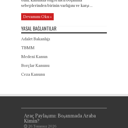
olan, kanunda öngörülen boşanma
sebeplerinden birinin varlığını ve karşı ...
Devamını Oku »
YASAL BAĞLANTILAR
Adalet Bakanlığı
TBMM
Medeni Kanun
Borçlar Kanunu
Ceza Kanunu
Araç Paylaşımı: Boşanmada Araba
Kimin?
26 Temmuz 2026