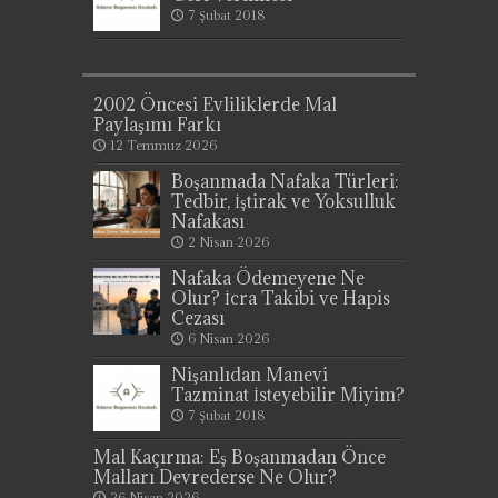
7 Şubat 2018
2002 Öncesi Evliliklerde Mal
Paylaşımı Farkı
12 Temmuz 2026
Boşanmada Nafaka Türleri:
Tedbir, İştirak ve Yoksulluk
Nafakası
2 Nisan 2026
Nafaka Ödemeyene Ne
Olur? İcra Takibi ve Hapis
Cezası
6 Nisan 2026
Nişanlıdan Manevi
Tazminat İsteyebilir Miyim?
7 Şubat 2018
Mal Kaçırma: Eş Boşanmadan Önce
Malları Devrederse Ne Olur?
26 Nisan 2026