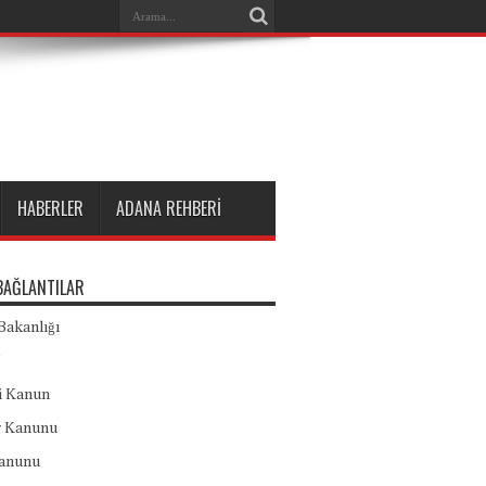
HABERLER
ADANA REHBERI
BAĞLANTILAR
Bakanlığı
M
 Kanun
r Kanunu
anunu