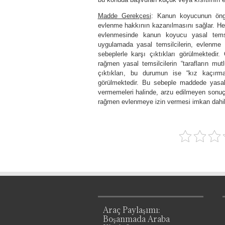
Madde Gerekçesi
: Kanun koyucunun öngö
evlenme hakkının kazanılmasını sağlar. Hen
evlenmesinde kanun koyucu yasal temsil
uygulamada yasal temsilcilerin, evlenme 
sebeplerle karşı çıktıkları görülmektedir
rağmen yasal temsilcilerin “tarafların mut
çıktıkları, bu durumun ise “kız kaçırm
görülmektedir. Bu sebeple maddede yasal 
vermemeleri halinde, arzu edilmeyen sonuç
rağmen evlenmeye izin vermesi imkan dahil
Araç Paylaşımı:
Boşanmada Araba