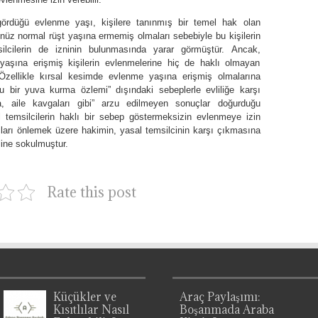
rdüğü evlenme yaşı, kişilere tanınmış bir temel hak olan
üz normal rüşt yaşına ermemiş olmaları sebebiyle bu kişilerin
cilerin de izninin bulunmasında yarar görmüştür. Ancak,
yaşına erişmiş kişilerin evlenmelerine hiç de haklı olmayan
. Özellikle kırsal kesimde evlenme yaşına erişmiş olmalarına
lu bir yuva kurma özlemi” dışındaki sebeplerle evliliğe karşı
a, aile kavgaları gibi” arzu edilmeyen sonuçlar doğurduğu
temsilcilerin haklı bir sebep göstermeksizin evlenmeye izin
ları önlemek üzere hakimin, yasal temsilcinin karşı çıkmasına
ine sokulmuştur.
Rate this post
Küçükler ve
Araç Paylaşımı:
Kısıtlılar Nasıl
Boşanmada Araba