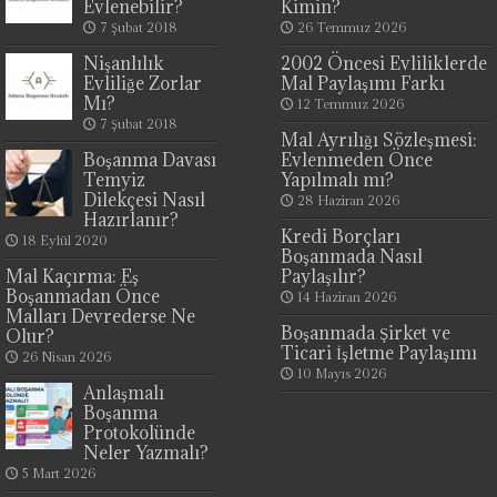
Evlenebilir?
Kimin?
7 Şubat 2018
26 Temmuz 2026
Nişanlılık
2002 Öncesi Evliliklerde
Evliliğe Zorlar
Mal Paylaşımı Farkı
Mı?
12 Temmuz 2026
7 Şubat 2018
Mal Ayrılığı Sözleşmesi:
Boşanma Davası
Evlenmeden Önce
Temyiz
Yapılmalı mı?
Dilekçesi Nasıl
28 Haziran 2026
Hazırlanır?
Kredi Borçları
18 Eylül 2020
Boşanmada Nasıl
Mal Kaçırma: Eş
Paylaşılır?
Boşanmadan Önce
14 Haziran 2026
Malları Devrederse Ne
Boşanmada Şirket ve
Olur?
Ticari İşletme Paylaşımı
26 Nisan 2026
10 Mayıs 2026
Anlaşmalı
Boşanma
Protokolünde
Neler Yazmalı?
5 Mart 2026