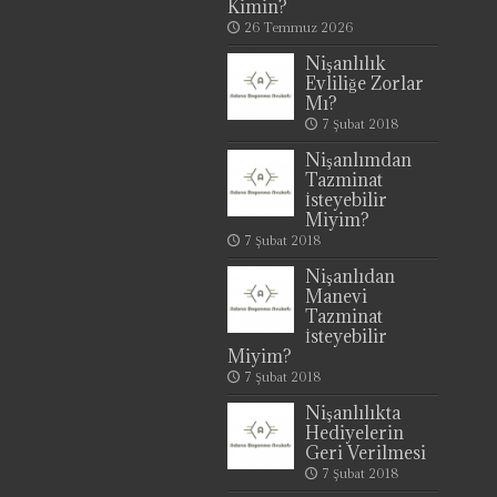
Kimin?
26 Temmuz 2026
Nişanlılık
Evliliğe Zorlar
Mı?
7 Şubat 2018
Nişanlımdan
Tazminat
İsteyebilir
Miyim?
7 Şubat 2018
Nişanlıdan
Manevi
Tazminat
İsteyebilir
Miyim?
7 Şubat 2018
Nişanlılıkta
Hediyelerin
Geri Verilmesi
7 Şubat 2018