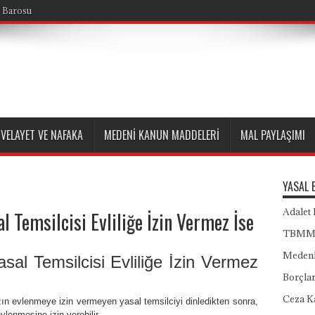
 Barosu
VELAYET VE NAFAKA
MEDENI KANUN MADDELERI
MAL PAYLAŞIMI
YASAL 
Adalet 
l Temsilcisi Evliliğe İzin Vermez İse
TBM
Medeni
sal Temsilcisi Evliliğe İzin Vermez
Borçla
Ceza K
n evlenmeye izin vermeyen yasal temsilciyi dinledikten sonra,
lenmesine izin verebilir.