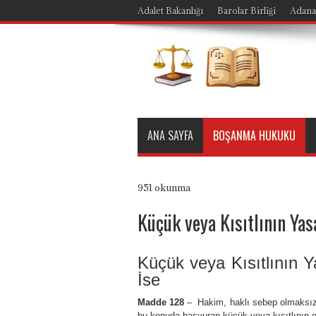
Adalet Bakanlığı
Barolar Birliği
Adana
ANA SAYFA
BOŞANMA HUKUKU
951 okunma
Küçük veya Kısıtlının Yasa
Küçük veya Kısıtlının Ya
İse
Madde 128
– Hakim, haklı sebep olmaksızı
bu konuda başvuran küçük veya kısıtlının ev